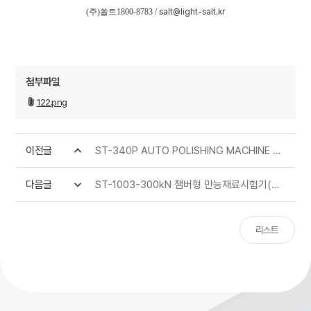
(
주
)
쏠트
1800-8783 /
salt@light-salt.kr
첨부파일
122.png
이전글
ST-340P AUTO POLISHING MACHINE 자동 폴리싱 머신
다음글
ST-1003-300kN 챔버형 만능재료시험기(공압 실린더가 외부에 장착된 공압 웨지 액션 그립)
리스트